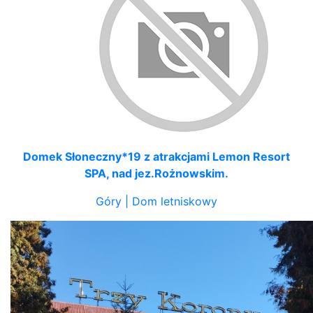
Domek Słoneczny*19 z atrakcjami Lemon Resort
SPA, nad jez.Rożnowskim.
Góry | Dom letniskowy